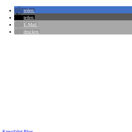
teilen
teilen
E-Mail
drucken
Kreuzfahrt Blog