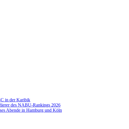
C in der Karibik
rlierer des NABU-Rankings 2026
uises Abende in Hamburg und Köln