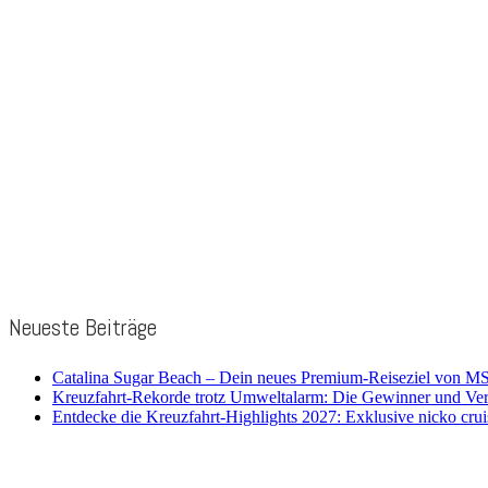
Neueste Beiträge
Catalina Sugar Beach – Dein neues Premium-Reiseziel von MS
Kreuzfahrt-Rekorde trotz Umweltalarm: Die Gewinner und Ve
Entdecke die Kreuzfahrt-Highlights 2027: Exklusive nicko cr