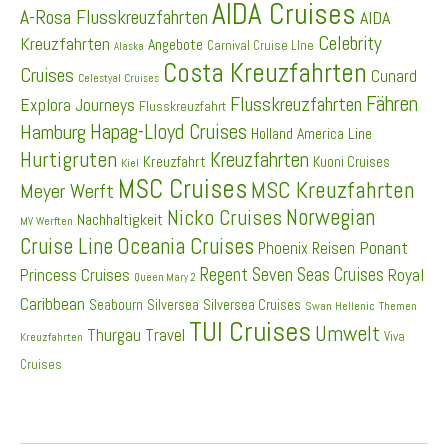
AIDA Cruises
A-Rosa Flusskreuzfahrten
AIDA
Celebrity
Kreuzfahrten
Angebote
Carnival Cruise LIne
Alaska
Costa Kreuzfahrten
Cruises
Cunard
Celestyal Cruises
Fähren
Flusskreuzfahrten
Explora Journeys
Flusskreuzfahrt
Hapag-Lloyd Cruises
Hamburg
Holland America Line
Hurtigruten
Kreuzfahrten
Kreuzfahrt
Kuoni Cruises
Kiel
MSC Cruises
MSC Kreuzfahrten
Meyer Werft
Norwegian
Nicko Cruises
Nachhaltigkeit
MV Werften
Cruise Line
Oceania Cruises
Ponant
Phoenix Reisen
Regent Seven Seas Cruises
Princess Cruises
Royal
Queen Mary 2
Caribbean
Seabourn
Silversea
Silversea Cruises
Swan Hellenic
Themen
TUI Cruises
Umwelt
Thurgau Travel
Viva
Kreuzfahrten
Cruises