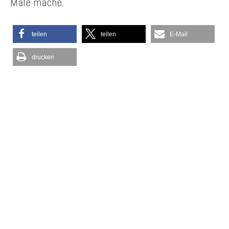
Male mache.
teilen
teilen
E-Mail
drucken