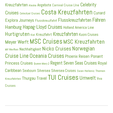
Celebrity
Kreuzfahrten
Angebote
Carnival Cruise LIne
Alaska
Costa Kreuzfahrten
Cruises
Cunard
Celestyal Cruises
Fähren
Flusskreuzfahrten
Explora Journeys
Flusskreuzfahrt
Hapag-Lloyd Cruises
Hamburg
Holland America Line
Hurtigruten
Kreuzfahrten
Kreuzfahrt
Kuoni Cruises
Kiel
MSC Cruises
MSC Kreuzfahrten
Meyer Werft
Norwegian
Nicko Cruises
Nachhaltigkeit
MV Werften
Cruise Line
Oceania Cruises
Ponant
Phoenix Reisen
Regent Seven Seas Cruises
Princess Cruises
Royal
Queen Mary 2
Caribbean
Seabourn
Silversea
Silversea Cruises
Swan Hellenic
Themen
TUI Cruises
Umwelt
Thurgau Travel
Viva
Kreuzfahrten
Cruises