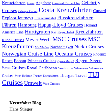
Celebrity
Kreuzfahrten
Angebote
Carnival Cruise LIne
Alaska
Costa Kreuzfahrten
Cruises
Cunard
Celestyal Cruises
Flusskreuzfahrten
Explora Journeys
Flusskreuzfahrt
Fähren
Hapag-Lloyd Cruises
Hamburg
Holland
Hurtigruten
Kreuzfahrten
America Line
Kreuzfahrt
Kiel
MSC Cruises
MSC
Meyer Werft
Kuoni Cruises
Kreuzfahrten
Nicko Cruises
Nachhaltigkeit
MV Werften
Norwegian Cruise Line
Oceania Cruises
Phoenix
Regent Seven
Ponant
Reisen
Princess Cruises
Queen Mary 2
Seas Cruises
Royal Caribbean
Seabourn
Silversea
Silversea
TUI
Thurgau Travel
Cruises
Swan Hellenic
Themen Kreuzfahrten
Cruises
Umwelt
Viva Cruises
Kreuzfahrt Blog
Hans Stieger