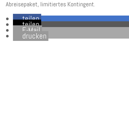
Abreisepaket, limitiertes Kontingent.
teilen
teilen
E-Mail
drucken