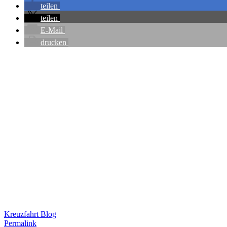
teilen
teilen
E-Mail
drucken
Kreuzfahrt Blog
Permalink