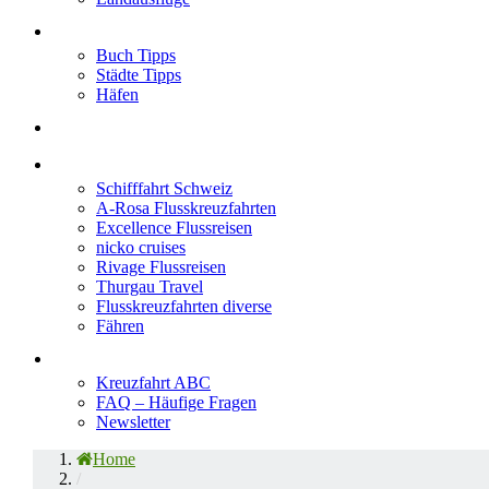
Neu im Blog
Buch Tipps
Städte Tipps
Häfen
Reiseberichte
Flusskreuzfahrten
Schifffahrt Schweiz
A-Rosa Flusskreuzfahrten
Excellence Flussreisen
nicko cruises
Rivage Flussreisen
Thurgau Travel
Flusskreuzfahrten diverse
Fähren
Wissen
Kreuzfahrt ABC
FAQ – Häufige Fragen
Newsletter
Home
/