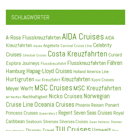
SCHLAGWÖRTER
AIDA Cruises
A-Rosa Flusskreuzfahrten
AIDA
Celebrity
Kreuzfahrten
Angebote
Carnival Cruise LIne
Alaska
Costa Kreuzfahrten
Cruises
Cunard
Celestyal Cruises
Fähren
Flusskreuzfahrten
Explora Journeys
Flusskreuzfahrt
Hapag-Lloyd Cruises
Hamburg
Holland America Line
Hurtigruten
Kreuzfahrten
Kreuzfahrt
Kuoni Cruises
Kiel
MSC Cruises
MSC Kreuzfahrten
Meyer Werft
Norwegian
Nicko Cruises
Nachhaltigkeit
MV Werften
Cruise Line
Oceania Cruises
Ponant
Phoenix Reisen
Regent Seven Seas Cruises
Princess Cruises
Royal
Queen Mary 2
Caribbean
Seabourn
Silversea
Silversea Cruises
Swan Hellenic
Themen
TUI Cruises
Umwelt
Thurgau Travel
Viva
Kreuzfahrten