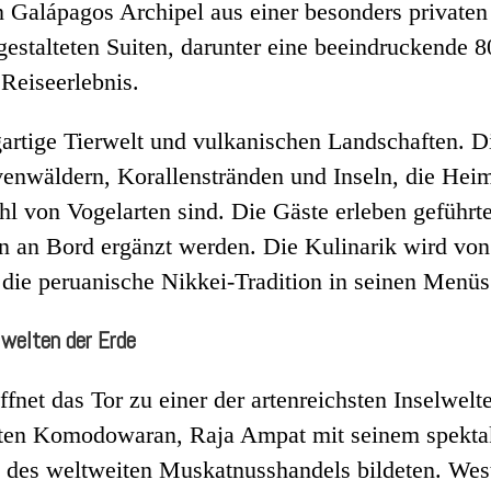
n Galápagos Archipel aus einer besonders privaten 
estalteten Suiten, darunter eine beeindruckende 8
Reiseerlebnis.
gartige Tierwelt und vulkanischen Landschaften. D
venwäldern, Korallenstränden und Inseln, die Hei
l von Vogelarten sind. Die Gäste erleben geführt
an Bord ergänzt werden. Die Kulinarik wird von P
ie peruanische Nikkei-Tradition in seinen Menüs 
lwelten der Erde
fnet das Tor zu einer der artenreichsten Inselwel
en Komodowaran, Raja Ampat mit seinem spektak
m des weltweiten Muskatnusshandels bildeten. Wes