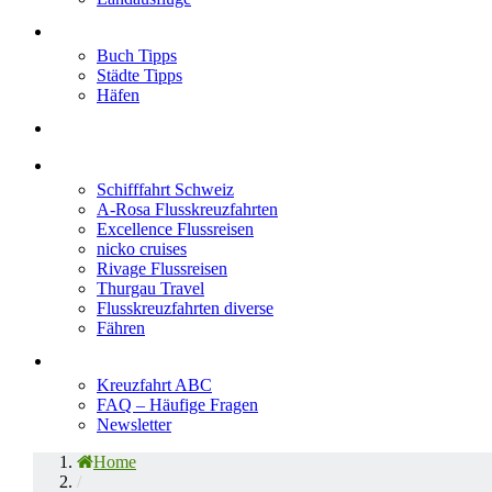
Neu im Blog
Buch Tipps
Städte Tipps
Häfen
Reiseberichte
Flusskreuzfahrten
Schifffahrt Schweiz
A-Rosa Flusskreuzfahrten
Excellence Flussreisen
nicko cruises
Rivage Flussreisen
Thurgau Travel
Flusskreuzfahrten diverse
Fähren
Wissen
Kreuzfahrt ABC
FAQ – Häufige Fragen
Newsletter
Home
/