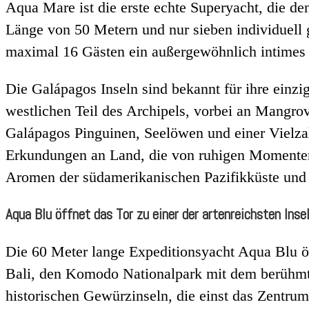
Aqua Mare ist die erste echte Superyacht, die de
Länge von 50 Metern und nur sieben individuell g
maximal 16 Gästen ein außergewöhnlich intimes 
Die Galápagos Inseln sind bekannt für ihre einzi
westlichen Teil des Archipels, vorbei an Mangro
Galápagos Pinguinen, Seelöwen und einer Vielzah
Erkundungen an Land, die von ruhigen Momenten 
Aromen der südamerikanischen Pazifikküste und d
Aqua Blu öffnet das Tor zu einer der artenreichsten Inse
Die 60 Meter lange Expeditionsyacht Aqua Blu öf
Bali, den Komodo Nationalpark mit dem berühmt
historischen Gewürzinseln, die einst das Zentru