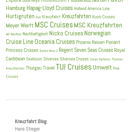
Flusskreuzfahrt
Hapag-Lloyd Cruises
Hamburg
Holland America Line
Hurtigruten
Kreuzfahrten
Kreuzfahrt
Kuoni Cruises
Kiel
MSC Cruises
MSC Kreuzfahrten
Meyer Werft
Norwegian
Nicko Cruises
Nachhaltigkeit
MV Werften
Cruise Line
Oceania Cruises
Ponant
Phoenix Reisen
Regent Seven Seas Cruises
Princess Cruises
Royal
Queen Mary 2
Caribbean
Seabourn
Silversea
Silversea Cruises
Swan Hellenic
Themen
TUI Cruises
Umwelt
Thurgau Travel
Viva
Kreuzfahrten
Cruises
Kreuzfahrt Blog
Hans Stieger