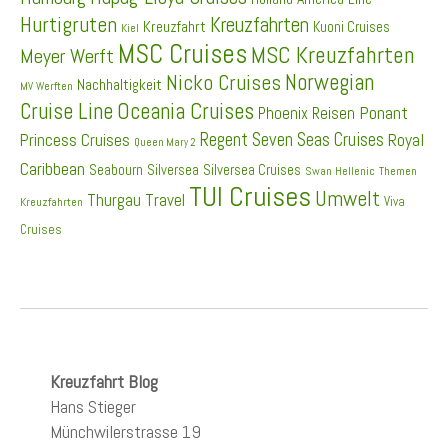
Hurtigruten
Kreuzfahrten
Kreuzfahrt
Kuoni Cruises
Kiel
MSC Cruises
MSC Kreuzfahrten
Meyer Werft
Norwegian
Nicko Cruises
Nachhaltigkeit
MV Werften
Cruise Line
Oceania Cruises
Ponant
Phoenix Reisen
Regent Seven Seas Cruises
Princess Cruises
Royal
Queen Mary 2
Caribbean
Seabourn
Silversea
Silversea Cruises
Swan Hellenic
Themen
TUI Cruises
Umwelt
Thurgau Travel
Viva
Kreuzfahrten
Cruises
Kreuzfahrt Blog
Hans Stieger
Münchwilerstrasse 19