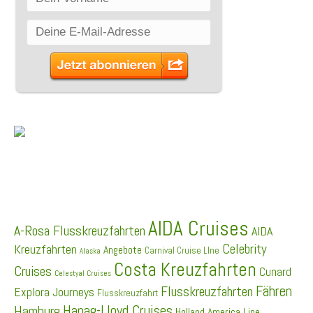
SCHLAGWÖRTER
AIDA Cruises
A-Rosa Flusskreuzfahrten
AIDA
Celebrity
Kreuzfahrten
Angebote
Carnival Cruise LIne
Alaska
Costa Kreuzfahrten
Cruises
Cunard
Celestyal Cruises
Fähren
Flusskreuzfahrten
Explora Journeys
Flusskreuzfahrt
Hapag-Lloyd Cruises
Hamburg
Holland America Line