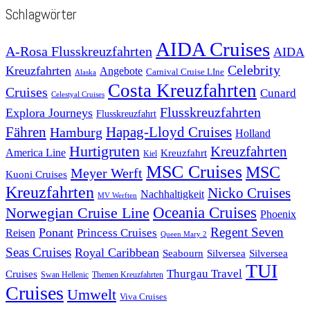
Schlagwörter
AIDA Cruises
A-Rosa Flusskreuzfahrten
AIDA
Celebrity
Kreuzfahrten
Angebote
Carnival Cruise LIne
Alaska
Costa Kreuzfahrten
Cruises
Cunard
Celestyal Cruises
Flusskreuzfahrten
Explora Journeys
Flusskreuzfahrt
Fähren
Hapag-Lloyd Cruises
Hamburg
Holland
Hurtigruten
Kreuzfahrten
America Line
Kreuzfahrt
Kiel
MSC Cruises
MSC
Meyer Werft
Kuoni Cruises
Kreuzfahrten
Nicko Cruises
Nachhaltigkeit
MV Werften
Norwegian Cruise Line
Oceania Cruises
Phoenix
Regent Seven
Ponant
Reisen
Princess Cruises
Queen Mary 2
Seas Cruises
Royal Caribbean
Seabourn
Silversea
Silversea
TUI
Thurgau Travel
Cruises
Swan Hellenic
Themen Kreuzfahrten
Cruises
Umwelt
Viva Cruises