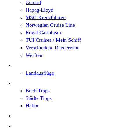
Cunard
Hapag-Lloyd
MSC Kreuzfahrten
Norwegian Cruise Line
Royal Caribbean
TUI Cruises / Mein Schiff
Verschiedene Reedereien
Werften
Angebote
Landausflüge
Neu im Blog
Buch Tipps
Städte Tipps
Häfen
Reiseberichte
Flusskreuzfahrten