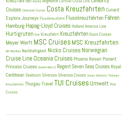
Celebrity
Kreuzfahrten
Angebote
Carnival Cruise LIne
Alaska
Costa Kreuzfahrten
Cruises
Cunard
Celestyal Cruises
Fähren
Flusskreuzfahrten
Explora Journeys
Flusskreuzfahrt
Hapag-Lloyd Cruises
Hamburg
Holland America Line
Hurtigruten
Kreuzfahrten
Kreuzfahrt
Kuoni Cruises
Kiel
MSC Cruises
MSC Kreuzfahrten
Meyer Werft
Norwegian
Nicko Cruises
Nachhaltigkeit
MV Werften
Cruise Line
Oceania Cruises
Ponant
Phoenix Reisen
Regent Seven Seas Cruises
Princess Cruises
Royal
Queen Mary 2
Caribbean
Seabourn
Silversea
Silversea Cruises
Swan Hellenic
Themen
TUI Cruises
Umwelt
Thurgau Travel
Viva
Kreuzfahrten
Cruises