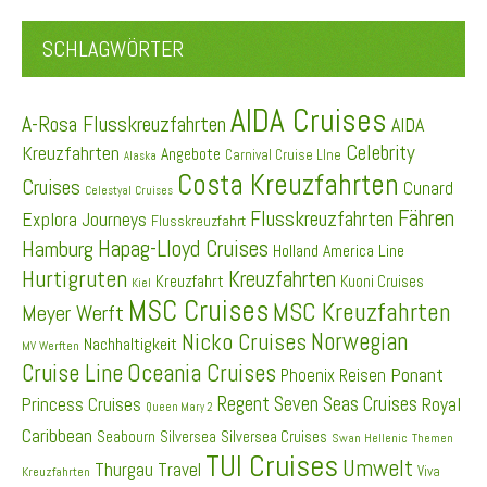
SCHLAGWÖRTER
AIDA Cruises
A-Rosa Flusskreuzfahrten
AIDA
Celebrity
Kreuzfahrten
Angebote
Carnival Cruise LIne
Alaska
Costa Kreuzfahrten
Cruises
Cunard
Celestyal Cruises
Fähren
Flusskreuzfahrten
Explora Journeys
Flusskreuzfahrt
Hapag-Lloyd Cruises
Hamburg
Holland America Line
Hurtigruten
Kreuzfahrten
Kreuzfahrt
Kuoni Cruises
Kiel
MSC Cruises
MSC Kreuzfahrten
Meyer Werft
Norwegian
Nicko Cruises
Nachhaltigkeit
MV Werften
Cruise Line
Oceania Cruises
Ponant
Phoenix Reisen
Regent Seven Seas Cruises
Princess Cruises
Royal
Queen Mary 2
Caribbean
Seabourn
Silversea
Silversea Cruises
Swan Hellenic
Themen
TUI Cruises
Umwelt
Thurgau Travel
Viva
Kreuzfahrten