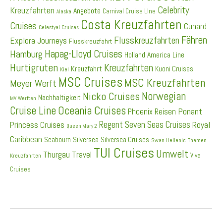
Celebrity
Kreuzfahrten
Angebote
Carnival Cruise LIne
Alaska
Costa Kreuzfahrten
Cruises
Cunard
Celestyal Cruises
Fähren
Flusskreuzfahrten
Explora Journeys
Flusskreuzfahrt
Hapag-Lloyd Cruises
Hamburg
Holland America Line
Hurtigruten
Kreuzfahrten
Kreuzfahrt
Kuoni Cruises
Kiel
MSC Cruises
MSC Kreuzfahrten
Meyer Werft
Norwegian
Nicko Cruises
Nachhaltigkeit
MV Werften
Cruise Line
Oceania Cruises
Ponant
Phoenix Reisen
Regent Seven Seas Cruises
Princess Cruises
Royal
Queen Mary 2
Caribbean
Seabourn
Silversea
Silversea Cruises
Swan Hellenic
Themen
TUI Cruises
Umwelt
Thurgau Travel
Viva
Kreuzfahrten
Cruises