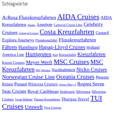
Schlagwörter
AIDA Cruises
A-Rosa Flusskreuzfahrten
AIDA
Celebrity
Kreuzfahrten
Angebote
Carnival Cruise LIne
Alaska
Costa Kreuzfahrten
Cruises
Cunard
Celestyal Cruises
Flusskreuzfahrten
Explora Journeys
Flusskreuzfahrt
Fähren
Hapag-Lloyd Cruises
Hamburg
Holland
Hurtigruten
Kreuzfahrten
America Line
Kreuzfahrt
Kiel
MSC Cruises
MSC
Meyer Werft
Kuoni Cruises
Kreuzfahrten
Nicko Cruises
Nachhaltigkeit
MV Werften
Norwegian Cruise Line
Oceania Cruises
Phoenix
Regent Seven
Ponant
Reisen
Princess Cruises
Queen Mary 2
Seas Cruises
Royal Caribbean
Seabourn
Silversea
Silversea
TUI
Thurgau Travel
Cruises
Swan Hellenic
Themen Kreuzfahrten
Cruises
Umwelt
Viva Cruises