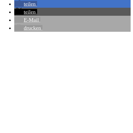
teilen
teilen
E-Mail
drucken