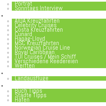
Porträt
Sonntags Interview
SCHIFFE / REEDEREIEN
AIDA Kreuzfahrten
Celebrity Cruises
Costa Kreuzfahrten
Cunard
Hapag-Lloyd
MSC Kreuzfahrten
Norwegian Cruise Line
Royal Caribbean
TUI Cruises / Mein Schiff
Verschiedene Reedereien
Werften
ANGEBOTE
Landausflüge
NEU IM BLOG
Buch Tipps
Städte Tipps
Häfen