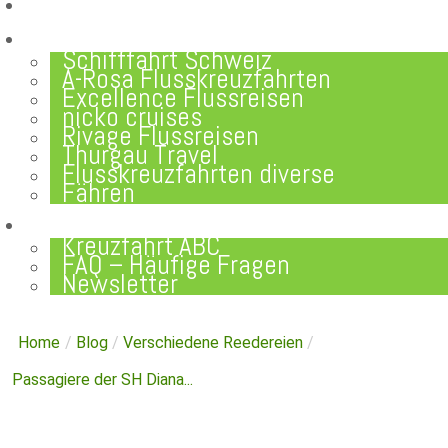
REISEBERICHTE
FLUSSKREUZFAHRTEN
Schifffahrt Schweiz
A-Rosa Flusskreuzfahrten
Excellence Flussreisen
nicko cruises
Rivage Flussreisen
Thurgau Travel
Flusskreuzfahrten diverse
Fähren
WISSEN
Kreuzfahrt ABC
FAQ – Häufige Fragen
Newsletter
Home
/
Blog
/
Verschiedene Reedereien
/
Passagiere der SH Diana...