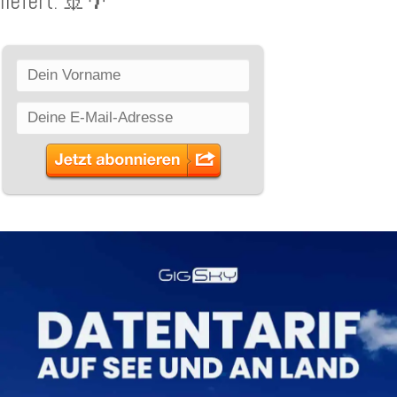
liefert. 🚢🌴