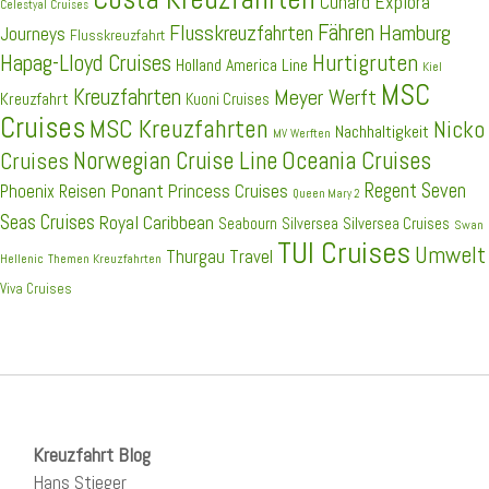
Explora
Cunard
Celestyal Cruises
Fähren
Hamburg
Flusskreuzfahrten
Journeys
Flusskreuzfahrt
Hapag-Lloyd Cruises
Hurtigruten
Holland America Line
Kiel
MSC
Kreuzfahrten
Meyer Werft
Kreuzfahrt
Kuoni Cruises
Cruises
MSC Kreuzfahrten
Nicko
Nachhaltigkeit
MV Werften
Norwegian Cruise Line
Oceania Cruises
Cruises
Ponant
Regent Seven
Princess Cruises
Phoenix Reisen
Queen Mary 2
Seas Cruises
Royal Caribbean
Seabourn
Silversea
Silversea Cruises
Swan
TUI Cruises
Umwelt
Thurgau Travel
Hellenic
Themen Kreuzfahrten
Viva Cruises
Kreuzfahrt Blog
Hans Stieger