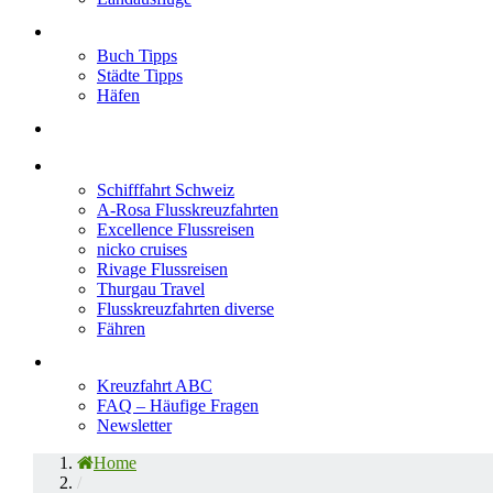
Neu im Blog
Buch Tipps
Städte Tipps
Häfen
Reiseberichte
Flusskreuzfahrten
Schifffahrt Schweiz
A-Rosa Flusskreuzfahrten
Excellence Flussreisen
nicko cruises
Rivage Flussreisen
Thurgau Travel
Flusskreuzfahrten diverse
Fähren
Wissen
Kreuzfahrt ABC
FAQ – Häufige Fragen
Newsletter
Home
/