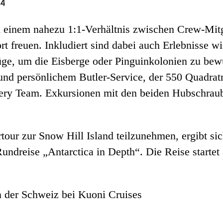
24
 einem nahezu 1:1-Verhältnis zwischen Crew-Mitgl
rt freuen. Inkludiert sind dabei auch Erlebnisse 
e, um die Eisberge oder Pinguinkolonien zu bewu
nd persönlichem Butler-Service, der 550 Quadratm
very Team. Exkursionen mit den beiden Hubschrau
rtour zur Snow Hill Island teilzunehmen, ergibt 
Rundreise „Antarctica in Depth“. Die Reise start
n der Schweiz bei Kuoni Cruises