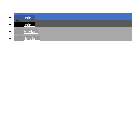
teilen
teilen
E-Mail
drucken