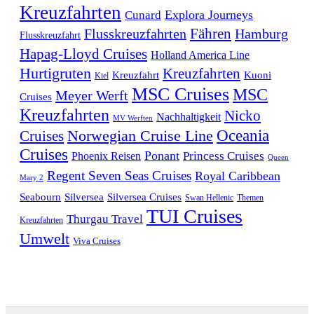
Kreuzfahrten
Explora Journeys
Cunard
Fähren
Flusskreuzfahrten
Hamburg
Flusskreuzfahrt
Hapag-Lloyd Cruises
Holland America Line
Hurtigruten
Kreuzfahrten
Kreuzfahrt
Kuoni
Kiel
MSC Cruises
MSC
Meyer Werft
Cruises
Kreuzfahrten
Nicko
Nachhaltigkeit
MV Werften
Norwegian Cruise Line
Oceania
Cruises
Cruises
Ponant
Phoenix Reisen
Princess Cruises
Queen
Regent Seven Seas Cruises
Royal Caribbean
Mary 2
Seabourn
Silversea
Silversea Cruises
Swan Hellenic
Themen
TUI Cruises
Thurgau Travel
Kreuzfahrten
Umwelt
Viva Cruises