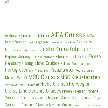
SCHLAGWÖRTER
AIDA Cruises
A-Rosa Flusskreuzfahrten
AIDA
Celebrity
Kreuzfahrten
Angebote
Carnival Cruise LIne
Alaska
Costa Kreuzfahrten
Cruises
Cunard
Celestyal Cruises
Fähren
Flusskreuzfahrten
Explora Journeys
Flusskreuzfahrt
Hapag-Lloyd Cruises
Hamburg
Holland America Line
Hurtigruten
Kreuzfahrten
Kreuzfahrt
Kuoni Cruises
Kiel
MSC Cruises
MSC Kreuzfahrten
Meyer Werft
Norwegian
Nicko Cruises
Nachhaltigkeit
MV Werften
Cruise Line
Oceania Cruises
Ponant
Phoenix Reisen
Regent Seven Seas Cruises
Princess Cruises
Royal
Queen Mary 2
Caribbean
Seabourn
Silversea
Silversea Cruises
Swan Hellenic
Themen