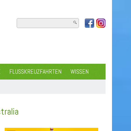
E
FLUSSKREUZFAHRTEN
WISSEN
tralia