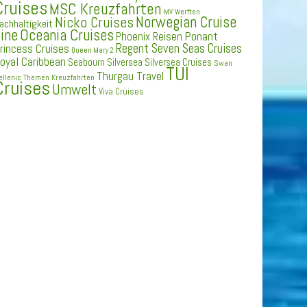
Cruises
MSC Kreuzfahrten
MV Werften
Norwegian Cruise
Nicko Cruises
achhaltigkeit
ine
Oceania Cruises
Ponant
Phoenix Reisen
Regent Seven Seas Cruises
rincess Cruises
Queen Mary 2
oyal Caribbean
Seabourn
Silversea
Silversea Cruises
Swan
TUI
Thurgau Travel
ellenic
Themen Kreuzfahrten
Cruises
Umwelt
Viva Cruises