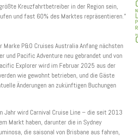
größte Kreuzfahrtbetreiber in der Region sein,
N
L
aufen und fast 60% des Marktes repräsentieren.”
P
R
H
r Marke P&O Cruises Australia Anfang nächsten
er und Pacific Adventure neu gebrandet und von
Pacific Explorer wird im Februar 2025 aus der
werden wie gewohnt betrieben, und die Gäste
tuelle Änderungen an zukünftigen Buchungen
Jahr wird Carnival Cruise Line – die seit 2013
 dem Markt haben, darunter die in Sydney
uminosa, die saisonal von Brisbane aus fahren,