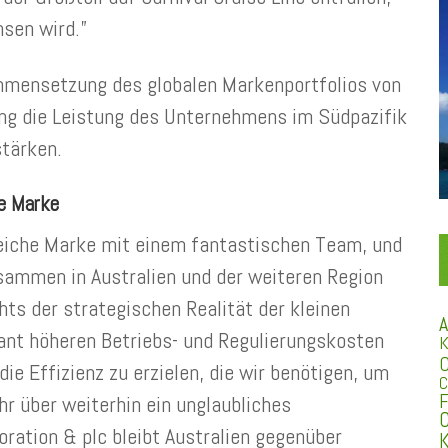
sen wird.”
mmensetzung des globalen Markenportfolios von
ung die Leistung des Unternehmens im Südpazifik
stärken.
he Marke
sreiche Marke mit einem fantastischen Team, und
usammen in Australien und der weiteren Region
hts der strategischen Realität der kleinen
A
kant höheren Betriebs- und Regulierungskosten
K
C
e Effizienz zu erzielen, die wir benötigen, um
C
F
r über weiterhin ein unglaubliches
C
oration & plc bleibt Australien gegenüber
K