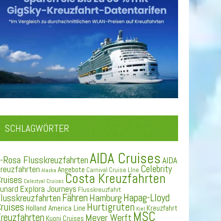
SCHLAGWÖRTER
AIDA Cruises
-Rosa Flusskreuzfahrten
AIDA
Celebrity
reuzfahrten
Angebote
Carnival Cruise LIne
Alaska
Costa Kreuzfahrten
ruises
Celestyal Cruises
Explora Journeys
unard
Flusskreuzfahrt
Fähren
Hapag-Lloyd
Hamburg
lusskreuzfahrten
ruises
Hurtigruten
Holland America Line
Kreuzfahrt
Kiel
MSC
reuzfahrten
Meyer Werft
Kuoni Cruises