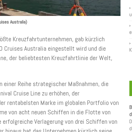
u
ises Australia)
e
größte Kreuzfahrtunternehmen, gab kürzlich
Cruises Australia eingestellt wird und die
K
ine, der beliebtesten Kreuzfahrtlinie der Welt,
in einer Reihe strategischer Maßnahmen, die
nival Cruise Line zu erhöhen, der
r rentabelsten Marke im globalen Portfolio von
B
hme von acht neuen Schiffen in die Flotte von
d
e erfolgreiche Verlagerung von drei Schiffen von
D
d
r hinaus hat das Unternehmen kürzlich seine