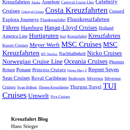
Celebrity
Kreuzfahrten
Angebote
Carnival Cruise LIne
Alaska
Costa Kreuzfahrten
Cruises
Cunard
Celestyal Cruises
Flusskreuzfahrten
Explora Journeys
Flusskreuzfahrt
Fähren
Hapag-Lloyd Cruises
Hamburg
Holland
Hurtigruten
Kreuzfahrten
America Line
Kreuzfahrt
Kiel
MSC Cruises
MSC
Meyer Werft
Kuoni Cruises
Kreuzfahrten
Nicko Cruises
Nachhaltigkeit
MV Werften
Norwegian Cruise Line
Oceania Cruises
Phoenix
Regent Seven
Ponant
Reisen
Princess Cruises
Queen Mary 2
Seas Cruises
Royal Caribbean
Seabourn
Silversea
Silversea
TUI
Thurgau Travel
Cruises
Swan Hellenic
Themen Kreuzfahrten
Cruises
Umwelt
Viva Cruises
Kreuzfahrt Blog
Hans Stieger