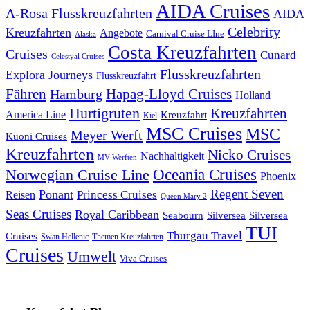
AIDA Cruises
A-Rosa Flusskreuzfahrten
AIDA
Celebrity
Kreuzfahrten
Angebote
Carnival Cruise LIne
Alaska
Costa Kreuzfahrten
Cruises
Cunard
Celestyal Cruises
Flusskreuzfahrten
Explora Journeys
Flusskreuzfahrt
Fähren
Hapag-Lloyd Cruises
Hamburg
Holland
Hurtigruten
Kreuzfahrten
America Line
Kreuzfahrt
Kiel
MSC Cruises
MSC
Meyer Werft
Kuoni Cruises
Kreuzfahrten
Nicko Cruises
Nachhaltigkeit
MV Werften
Norwegian Cruise Line
Oceania Cruises
Phoenix
Regent Seven
Ponant
Reisen
Princess Cruises
Queen Mary 2
Seas Cruises
Royal Caribbean
Seabourn
Silversea
Silversea
TUI
Thurgau Travel
Cruises
Swan Hellenic
Themen Kreuzfahrten
Cruises
Umwelt
Viva Cruises