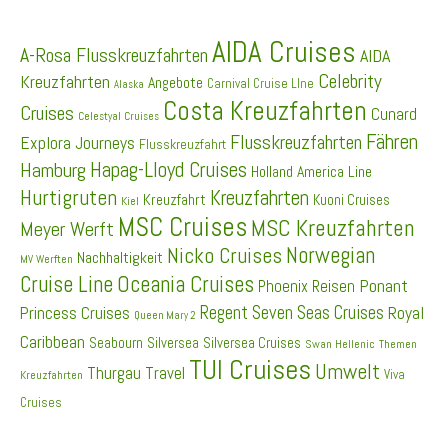
AIDA Cruises
A-Rosa Flusskreuzfahrten
AIDA
Celebrity
Kreuzfahrten
Angebote
Carnival Cruise LIne
Alaska
Costa Kreuzfahrten
Cruises
Cunard
Celestyal Cruises
Fähren
Flusskreuzfahrten
Explora Journeys
Flusskreuzfahrt
Hapag-Lloyd Cruises
Hamburg
Holland America Line
Hurtigruten
Kreuzfahrten
Kreuzfahrt
Kuoni Cruises
Kiel
MSC Cruises
MSC Kreuzfahrten
Meyer Werft
Norwegian
Nicko Cruises
Nachhaltigkeit
MV Werften
Cruise Line
Oceania Cruises
Ponant
Phoenix Reisen
Regent Seven Seas Cruises
Princess Cruises
Royal
Queen Mary 2
Caribbean
Seabourn
Silversea
Silversea Cruises
Swan Hellenic
Themen
TUI Cruises
Umwelt
Thurgau Travel
Viva
Kreuzfahrten
Cruises