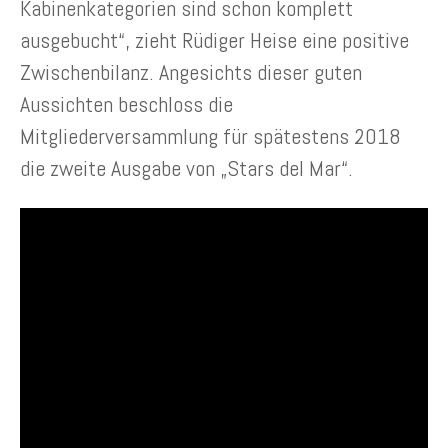
Kabinenkategorien sind schon komplett
ausgebucht“, zieht Rüdiger Heise eine positive
Zwischenbilanz. Angesichts dieser guten
Aussichten beschloss die
Mitgliederversammlung für spätestens 2018
die zweite Ausgabe von „Stars del Mar“.