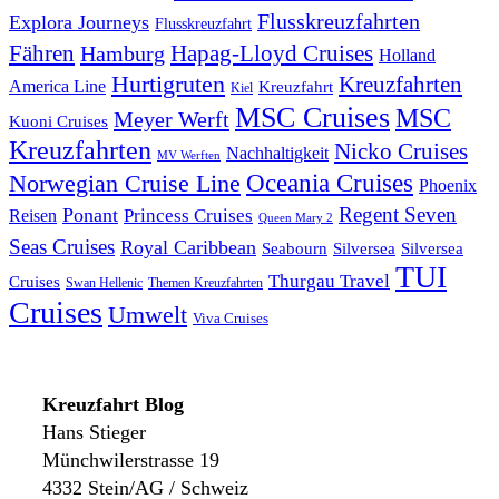
Flusskreuzfahrten
Explora Journeys
Flusskreuzfahrt
Fähren
Hapag-Lloyd Cruises
Hamburg
Holland
Hurtigruten
Kreuzfahrten
America Line
Kreuzfahrt
Kiel
MSC Cruises
MSC
Meyer Werft
Kuoni Cruises
Kreuzfahrten
Nicko Cruises
Nachhaltigkeit
MV Werften
Norwegian Cruise Line
Oceania Cruises
Phoenix
Regent Seven
Ponant
Reisen
Princess Cruises
Queen Mary 2
Seas Cruises
Royal Caribbean
Seabourn
Silversea
Silversea
TUI
Thurgau Travel
Cruises
Swan Hellenic
Themen Kreuzfahrten
Cruises
Umwelt
Viva Cruises
Kreuzfahrt Blog
Hans Stieger
Münchwilerstrasse 19
4332 Stein/AG / Schweiz