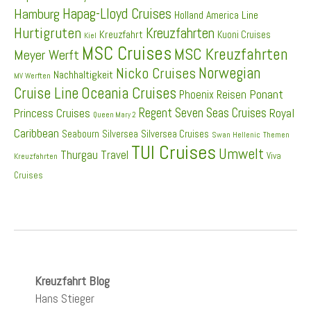
Hapag-Lloyd Cruises
Hamburg
Holland America Line
Hurtigruten
Kreuzfahrten
Kreuzfahrt
Kuoni Cruises
Kiel
MSC Cruises
MSC Kreuzfahrten
Meyer Werft
Norwegian
Nicko Cruises
Nachhaltigkeit
MV Werften
Cruise Line
Oceania Cruises
Ponant
Phoenix Reisen
Regent Seven Seas Cruises
Princess Cruises
Royal
Queen Mary 2
Caribbean
Seabourn
Silversea
Silversea Cruises
Swan Hellenic
Themen
TUI Cruises
Umwelt
Thurgau Travel
Viva
Kreuzfahrten
Cruises
Kreuzfahrt Blog
Hans Stieger