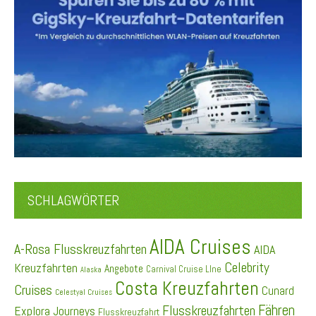
SCHLAGWÖRTER
AIDA Cruises
A-Rosa Flusskreuzfahrten
AIDA
Celebrity
Kreuzfahrten
Angebote
Carnival Cruise LIne
Alaska
Costa Kreuzfahrten
Cruises
Cunard
Celestyal Cruises
Fähren
Flusskreuzfahrten
Explora Journeys
Flusskreuzfahrt