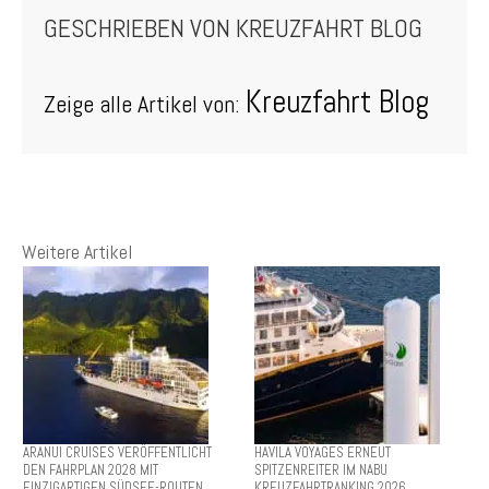
GESCHRIEBEN VON
KREUZFAHRT BLOG
Kreuzfahrt Blog
Zeige alle Artikel von:
Weitere Artikel
ARANUI CRUISES VERÖFFENTLICHT
HAVILA VOYAGES ERNEUT
DEN FAHRPLAN 2028 MIT
SPITZENREITER IM NABU
EINZIGARTIGEN SÜDSEE-ROUTEN
KREUZFAHRTRANKING 2026