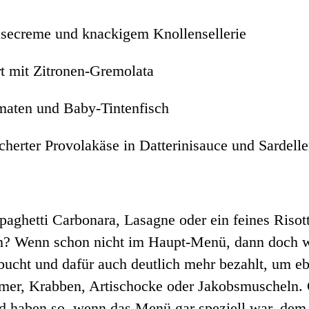
äsecreme und knackigem Knollensellerie
t mit Zitronen-Gremolata
maten und Baby-Tintenfisch
herter Provolakäse in Datterinisauce und Sardell
aghetti Carbonara, Lasagne oder ein feines Risot
en? Wenn schon nicht im Haupt-Menü, dann doch we
 bucht und dafür auch deutlich mehr bezahlt, um 
mer, Krabben, Artischocke oder Jakobsmuscheln. 
d haben so, wenn das Menü gar speziell war, dem 