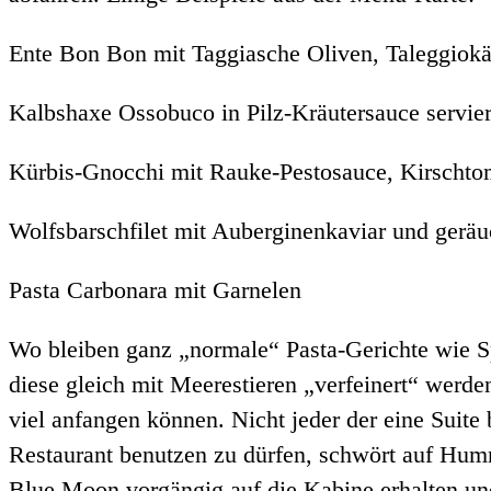
Ente Bon Bon mit Taggiasche Oliven, Taleggiok
Kalbshaxe Ossobuco in Pilz-Kräutersauce servier
Kürbis-Gnocchi mit Rauke-Pestosauce, Kirschto
Wolfsbarschfilet mit Auberginenkaviar und geräuc
Pasta Carbonara mit Garnelen
Wo bleiben ganz „normale“ Pasta-Gerichte wie Sp
diese gleich mit Meerestieren „verfeinert“ werd
viel anfangen können. Nicht jeder der eine Suite
Restaurant benutzen zu dürfen, schwört auf Hum
Blue Moon vorgängig auf die Kabine erhalten un