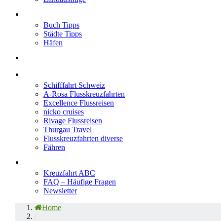
Neu im Blog
Buch Tipps
Städte Tipps
Häfen
Reiseberichte
Flusskreuzfahrten
Schifffahrt Schweiz
A-Rosa Flusskreuzfahrten
Excellence Flussreisen
nicko cruises
Rivage Flussreisen
Thurgau Travel
Flusskreuzfahrten diverse
Fähren
Wissen
Kreuzfahrt ABC
FAQ – Häufige Fragen
Newsletter
Home
/