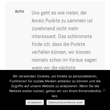
Uns geht es wie vielen, der
RUTH
Anreiz Punkte zu sammeln ist
zunehmend nicht mehr
interessant. Das schlimmste
finde ich, dass die Punkte
verfallen können, wir können
niemals schon im Voraus sagen
wann wir die nächste
Kreuzfahrt planen können.
Wir verwenden Cookies, um Inhalte zu personalisieren,
Funktionen für soziale Medien anbieten zu können und die
Trotz “Fan” von MSC werde ich
Zugriffe auf unsere Website zu analysieren. Wenn Sie die
schon für die nächste Fahrt die
Website weiter nutzen, gehen wir von Ihrem Einverständnis
aus.
wir sicher machen werden,
Akzeptieren
Datenschutzerklärung lesen
andere Reederei Angebote