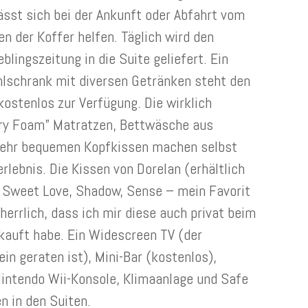
ässt sich bei der Ankunft oder Abfahrt vom
n der Koffer helfen. Täglich wird den
blingszeitung in die Suite geliefert. Ein
hlschrank mit diversen Getränken steht den
kostenlos zur Verfügung. Die wirklich
ory Foam” Matratzen, Bettwäsche aus
sehr bequemen Kopfkissen machen selbst
lebnis. Die Kissen von Dorelan (erhältlich
ra Sweet Love, Shadow, Sense – mein Favorit
herrlich, dass ich mir diese auch privat beim
kauft habe. Ein Widescreen TV (der
ein geraten ist), Mini-Bar (kostenlos),
Nintendo Wii-Konsole, Klimaanlage und Safe
n in den Suiten.