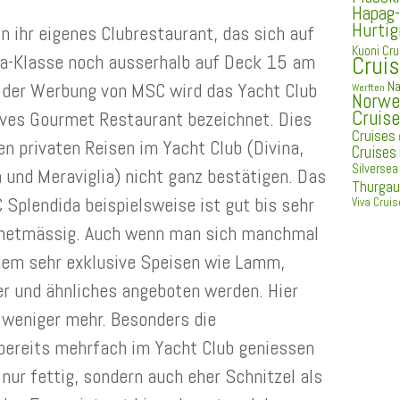
Hapag-
Hurtig
n ihr eigenes Clubrestaurant, das sich auf
Kuoni Cru
sia-Klasse noch ausserhalb auf Deck 15 am
Crui
Na
n der Werbung von MSC wird das Yacht Club
Werften
Norweg
Cruis
ives Gourmet Restaurant bezeichnet. Dies
Cruises
en privaten Reisen im Yacht Club (Divina,
Cruises
Silversea
a und Meraviglia) nicht ganz bestätigen. Das
Thurgau
 Splendida beispielsweise ist gut bis sehr
Viva Crui
urmetmässig. Auch wenn man sich manchmal
dem sehr exklusive Speisen wie Lamm,
r und ähnliches angeboten werden. Hier
weniger mehr. Besonders die
 bereits mehrfach im Yacht Club geniessen
nur fettig, sondern auch eher Schnitzel als