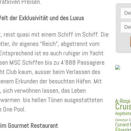
ratkiven Preisen.
elt der Exklusivität und des Luxus
 reist quasi mit einem Schiff im Schiff. Die
tler, ihr eigenes “Reich”, abgetrennt vom
 Entsprechend ist es auch ruhiger im Yacht
ssen MSC Schiffen bis zu 4’888 Passagiere
ht Club kaum, ausser beim Verlassen des
igenem Erkunden der besuchten Häfen. Mit
SC
, sich verwöhnen lassen, das Leben
t warmen bis hellen Tönen ausgestatteten
A-Rosa
Crui
e One Pool.
Angebot
Celestyal C
h im Gourmet Restaurant
Cunard
Flussk