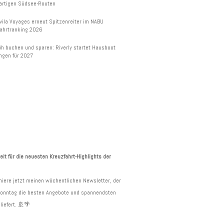
artigen Südsee-Routen
vila Voyages erneut Spitzenreiter im NABU
ahrtranking 2026
üh buchen und sparen: Riverly startet Hausboot
ngen für 2027
EUZFAHRTEN
WSLETTER
eit für die neuesten Kreuzfahrt-Highlights der
iere jetzt meinen wöchentlichen Newsletter, der
Sonntag die besten Angebote und spannendsten
liefert. 🚢🌴