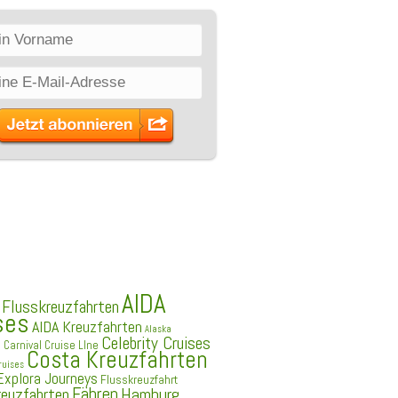
HLAGWÖRTER
AIDA
 Flusskreuzfahrten
ses
AIDA Kreuzfahrten
Alaska
Celebrity Cruises
e
Carnival Cruise LIne
Costa Kreuzfahrten
ruises
Explora Journeys
Flusskreuzfahrt
Fähren
Hamburg
reuzfahrten