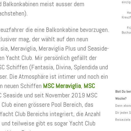
einzig
d Balkonkabinen meist ausser dem
achstehen).
Ha
Kreuzf
Fr
Kreuzfahrer die eine Balkonkabine bevorzugen.
Buchu
lusiver mag, der wählt auf den neun
ia, Meraviglia, Meraviglia Plus und Seaside-
n Yacht Club. Mir persönlich gefällt der
KR
SC Schiffen (Fantasia, Divina, Splendida und
NE
sser. Die Atmosphäre ist intimer und noch ein
en neuen Schiffen
MSC Meraviglia
,
MSC
Bist Du ber
C Seaside und seit November 2019 MSC
Woche?
Club einen grössere Pool Bereich, das
Dann abonn
Yacht Club Bereichs integriert, die Anzahl
Dir jeden 
Reiseziele 
 und teilweise gibt es sogar Yacht Club