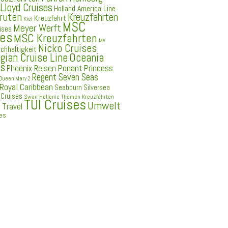
Lloyd Cruises
Holland America Line
ruten
Kreuzfahrten
Kreuzfahrt
Kiel
MSC
Meyer Werft
ises
ses
MSC Kreuzfahrten
MV
Nicko Cruises
chhaltigkeit
ian Cruise Line
Oceania
es
Ponant
Princess
Phoenix Reisen
Regent Seven Seas
Queen Mary 2
Royal Caribbean
Seabourn
Silversea
 Cruises
Swan Hellenic
Themen Kreuzfahrten
TUI Cruises
Umwelt
 Travel
ses