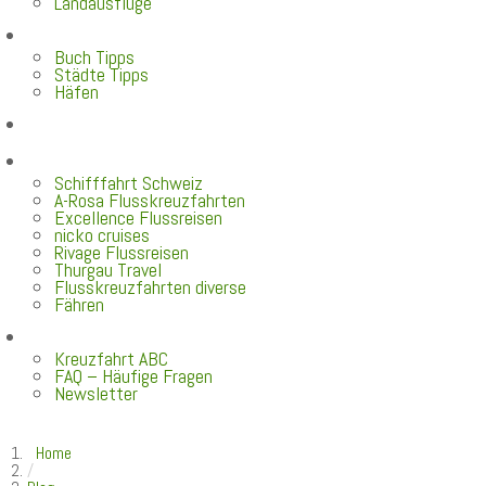
Landausflüge
Neu im Blog
Buch Tipps
Städte Tipps
Häfen
Reiseberichte
Flusskreuzfahrten
Schifffahrt Schweiz
A-Rosa Flusskreuzfahrten
Excellence Flussreisen
nicko cruises
Rivage Flussreisen
Thurgau Travel
Flusskreuzfahrten diverse
Fähren
Wissen
Kreuzfahrt ABC
FAQ – Häufige Fragen
Newsletter
Home
/