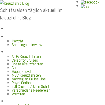
Schiffsreisen täglich aktuell im
Kreuzfahrt Blog
Home
Top News
Porträt
Sonntags Interview
Schiffe / Reedereien
AIDA Kreuzfahrten
Celebrity Cruises
Costa Kreuzfahrten
Cunard
Hapag-Lloyd
MSC Kreuzfahrten
Norwegian Cruise Line
Royal Caribbean
TUI Cruises / Mein Schiff
Verschiedene Reedereien
Werften
Angebote