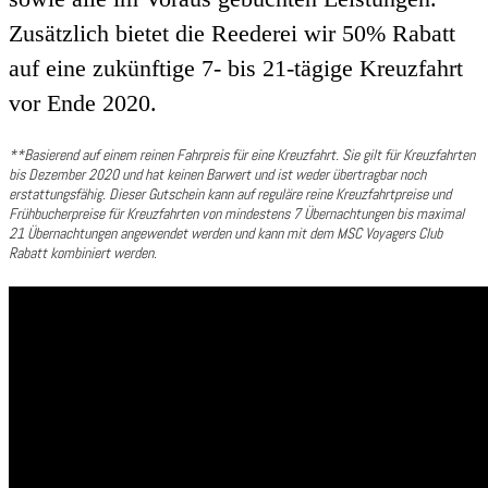
Zusätzlich bietet die Reederei wir 50% Rabatt
auf eine zukünftige 7- bis 21-tägige Kreuzfahrt
vor Ende 2020.
**Basierend auf einem reinen Fahrpreis für eine Kreuzfahrt. Sie gilt für Kreuzfahrten
bis Dezember 2020 und hat keinen Barwert und ist weder übertragbar noch
erstattungsfähig. Dieser Gutschein kann auf reguläre reine Kreuzfahrtpreise und
Frühbucherpreise für Kreuzfahrten von mindestens 7 Übernachtungen bis maximal
21 Übernachtungen angewendet werden und kann mit dem MSC Voyagers Club
Rabatt kombiniert werden.