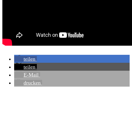
teilen
teilen
E-Mail
drucken