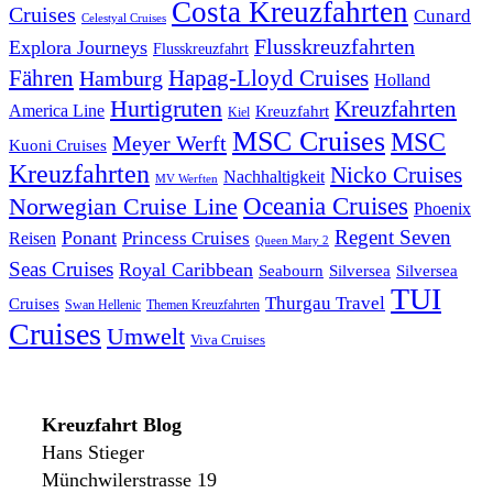
Costa Kreuzfahrten
Cruises
Cunard
Celestyal Cruises
Flusskreuzfahrten
Explora Journeys
Flusskreuzfahrt
Fähren
Hapag-Lloyd Cruises
Hamburg
Holland
Hurtigruten
Kreuzfahrten
America Line
Kreuzfahrt
Kiel
MSC Cruises
MSC
Meyer Werft
Kuoni Cruises
Kreuzfahrten
Nicko Cruises
Nachhaltigkeit
MV Werften
Norwegian Cruise Line
Oceania Cruises
Phoenix
Regent Seven
Ponant
Reisen
Princess Cruises
Queen Mary 2
Seas Cruises
Royal Caribbean
Seabourn
Silversea
Silversea
TUI
Thurgau Travel
Cruises
Swan Hellenic
Themen Kreuzfahrten
Cruises
Umwelt
Viva Cruises
Kreuzfahrt Blog
Hans Stieger
Münchwilerstrasse 19