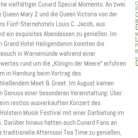
ihe vielfältiger Cunard Special Moments. An zwei
C
F
e Queen Mary 2 und die Queen Victoria von der
C
K
es Fünf-Sternehotels Louis C. Jacob, aus
d ein exquisites Abendessen zu genießen. Im
N
L
 Grand Hotel Heiligendamm konnten die
P
R
 Besuch in Warnemünde während einer
H
wertes rund um die „Königin der Meere“ erfuhren
um in Hamburg beim Vortrag des
chließendem Meet & Greet. Im August kamen
n Genuss einer besonderen Veranstaltung: Über
beim restlos ausverkauften Konzert des
-Holstein Musik Festival mit einer Darbietung im
e. Darüber hinaus hatten auch Cunard Fans an
 traditionelle Afternoon Tea Time zu genießen,