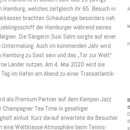
n Hamburg, welches zeitgleich ihr 65. Besuch in
A
Barkassen brachten Schaulustige besonders nah
Lieblingsschiff der Hamburger während seines
M
elgien. Die Sängerin Susi Salm sorgte auf einer
m
e Untermalung. Auch im kommenden Jahr wird
n Hamburg zu Gast sein und das „Tor zur Welt“
rne Länder nutzen. Am 4. Mai 2020 wird sie
 Tag im Hafen am Abend zu einer Transatlantik-
nard als Premium Partner auf dem Kampen Jazz
B
er Champagner Tea Time in geselliger
d
D
gholt einlud. Kurz darauf erwartete die Besucher
d
n eine Weltklasse-Atmosphäre beim Tennis-
s