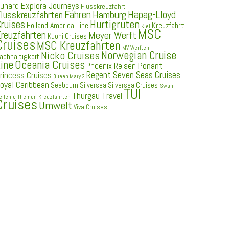
Explora Journeys
unard
Flusskreuzfahrt
Fähren
Hapag-Lloyd
Hamburg
lusskreuzfahrten
ruises
Hurtigruten
Holland America Line
Kreuzfahrt
Kiel
MSC
reuzfahrten
Meyer Werft
Kuoni Cruises
Cruises
MSC Kreuzfahrten
MV Werften
Norwegian Cruise
Nicko Cruises
achhaltigkeit
ine
Oceania Cruises
Ponant
Phoenix Reisen
Regent Seven Seas Cruises
rincess Cruises
Queen Mary 2
oyal Caribbean
Seabourn
Silversea
Silversea Cruises
Swan
TUI
Thurgau Travel
ellenic
Themen Kreuzfahrten
Cruises
Umwelt
Viva Cruises