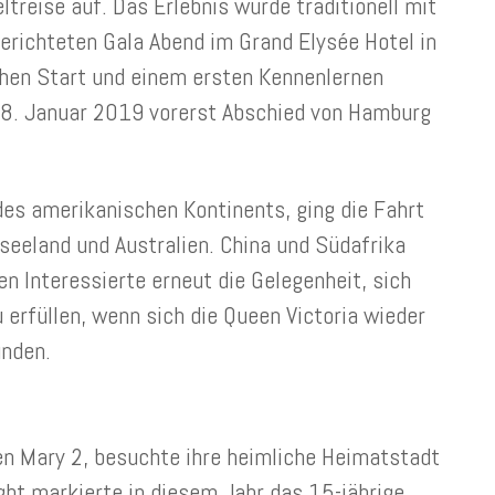
treise auf. Das Erlebnis wurde traditionell mit
erichteten Gala Abend im Grand Elysée Hotel in
chen Start und einem ersten Kennenlernen
 8. Januar 2019 vorerst Abschied von Hamburg
.
es amerikanischen Kontinents, ging die Fahrt
eeland und Australien. China und Südafrika
n Interessierte erneut die Gelegenheit, sich
erfüllen, wenn sich die Queen Victoria wieder
unden.
en Mary 2, besuchte ihre heimliche Heimatstadt
ght markierte in diesem Jahr das 15-jährige