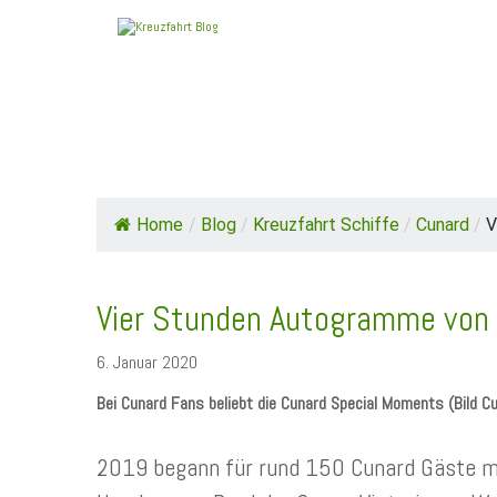
HOME
TOP NEWS
SCHIFFE / REEDE
Home
/
Blog
/
Kreuzfahrt Schiffe
/
Cunard
/
V
Vier Stunden Autogramme von S
6. Januar 2020
Bei Cunard Fans beliebt die Cunard Special Moments (Bild Cu
2019 begann für rund 150 Cunard Gäste mi