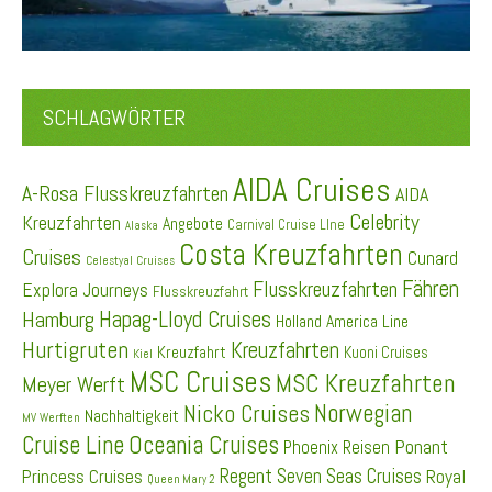
SCHLAGWÖRTER
AIDA Cruises
A-Rosa Flusskreuzfahrten
AIDA
Celebrity
Kreuzfahrten
Angebote
Carnival Cruise LIne
Alaska
Costa Kreuzfahrten
Cruises
Cunard
Celestyal Cruises
Fähren
Flusskreuzfahrten
Explora Journeys
Flusskreuzfahrt
Hapag-Lloyd Cruises
Hamburg
Holland America Line
Hurtigruten
Kreuzfahrten
Kreuzfahrt
Kuoni Cruises
Kiel
MSC Cruises
MSC Kreuzfahrten
Meyer Werft
Norwegian
Nicko Cruises
Nachhaltigkeit
MV Werften
Cruise Line
Oceania Cruises
Ponant
Phoenix Reisen
Regent Seven Seas Cruises
Princess Cruises
Royal
Queen Mary 2