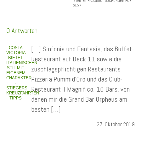
STARTET HAUSBOOT BUCHUNGEN FÜR
2027
0 Antworten
[…] Sinfonia und Fantasia, das Buffet-
COSTA
VICTORIA
Restaurant auf Deck 11 sowie die
BIETET
ITALIENISCHEN
zuschlagspflichtigen Restaurants
STIL MIT
EIGENEM
Pizzeria Pummid’Oro und das Club-
CHARAKTER
-
Restaurant Il Magnifico. 10 Bars, von
STIEGERS
KREUZFAHRTEN
denen mir die Grand Bar Orpheus am
TIPPS
besten […]
27. Oktober 2019