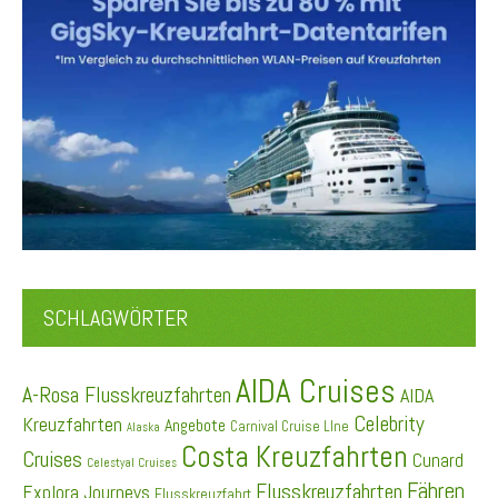
SCHLAGWÖRTER
AIDA Cruises
A-Rosa Flusskreuzfahrten
AIDA
Celebrity
Kreuzfahrten
Angebote
Carnival Cruise LIne
Alaska
Costa Kreuzfahrten
Cruises
Cunard
Celestyal Cruises
Fähren
Flusskreuzfahrten
Explora Journeys
Flusskreuzfahrt