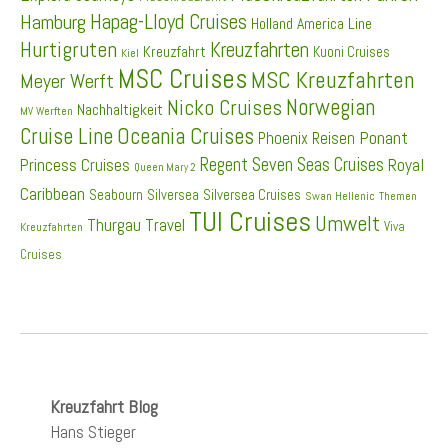
Hapag-Lloyd Cruises
Hamburg
Holland America Line
Hurtigruten
Kreuzfahrten
Kreuzfahrt
Kuoni Cruises
Kiel
MSC Cruises
MSC Kreuzfahrten
Meyer Werft
Norwegian
Nicko Cruises
Nachhaltigkeit
MV Werften
Cruise Line
Oceania Cruises
Ponant
Phoenix Reisen
Regent Seven Seas Cruises
Princess Cruises
Royal
Queen Mary 2
Caribbean
Seabourn
Silversea
Silversea Cruises
Swan Hellenic
Themen
TUI Cruises
Umwelt
Thurgau Travel
Viva
Kreuzfahrten
Cruises
Kreuzfahrt Blog
Hans Stieger