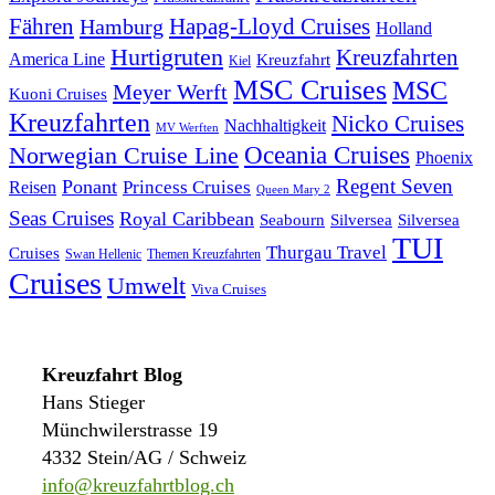
Fähren
Hapag-Lloyd Cruises
Hamburg
Holland
Hurtigruten
Kreuzfahrten
America Line
Kreuzfahrt
Kiel
MSC Cruises
MSC
Meyer Werft
Kuoni Cruises
Kreuzfahrten
Nicko Cruises
Nachhaltigkeit
MV Werften
Norwegian Cruise Line
Oceania Cruises
Phoenix
Regent Seven
Ponant
Reisen
Princess Cruises
Queen Mary 2
Seas Cruises
Royal Caribbean
Seabourn
Silversea
Silversea
TUI
Thurgau Travel
Cruises
Swan Hellenic
Themen Kreuzfahrten
Cruises
Umwelt
Viva Cruises
Kreuzfahrt Blog
Hans Stieger
Münchwilerstrasse 19
4332 Stein/AG / Schweiz
info@kreuzfahrtblog.ch