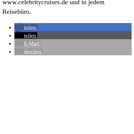
www.celebritycruises.de und in jedem
Reisebüro.
teilen
teilen
E-Mail
drucken