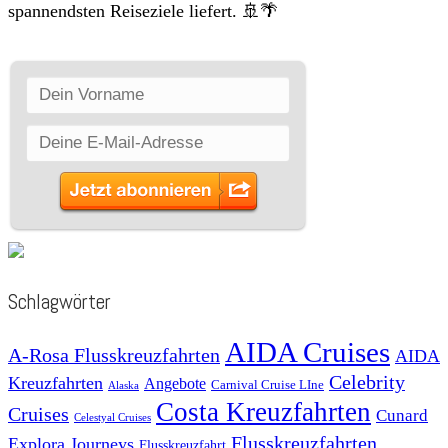
spannendsten Reiseziele liefert. 🚢🌴
Schlagwörter
AIDA Cruises
A-Rosa Flusskreuzfahrten
AIDA
Celebrity
Kreuzfahrten
Angebote
Carnival Cruise LIne
Alaska
Costa Kreuzfahrten
Cruises
Cunard
Celestyal Cruises
Flusskreuzfahrten
Explora Journeys
Flusskreuzfahrt